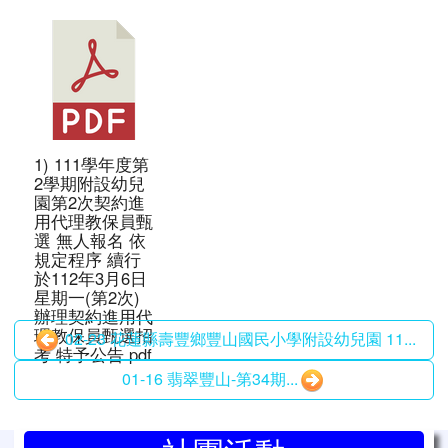
1) 111學年度第
2學期附設幼兒
園第2次契約進
用代理教保員甄
選 無人報名 依
規定程序 續行
於112年3月6日
星期一(第2次)
辦理契約進用代
理教保員甄選招
02-23 花蓮縣壽豐鄉豐山國民小學附設幼兒園 11...
考 特予公告.pdf
01-16 翡翠豐山-第34期...
左邊區域內容