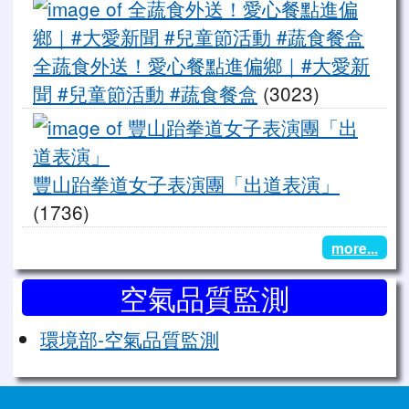
全
全蔬食外送！愛心餐點進偏鄉｜#大愛新
聞 #兒童節活動 #蔬食餐盒
(3023)
豐
豐山跆拳道女子表演團「出道表演」
(1736)
more...
空氣品質監測
環境部-空氣品質監測