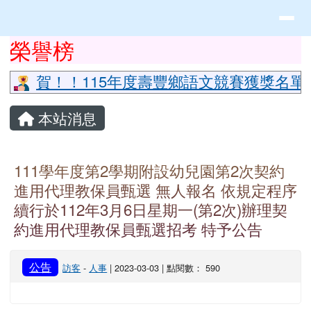
花蓮縣立豐山國小全球資訊網
導覽列
跳至主內容區
頁尾區域
上中區域內容
榮譽榜
⏸
賀！！115年度壽豐鄉語文競賽獲獎名單
主內容區域
本站消息
111學年度第2學期附設幼兒園第2次契約
進用代理教保員甄選 無人報名 依規定程序
續行於112年3月6日星期一(第2次)辦理契
約進用代理教保員甄選招考 特予公告
公告
訪客
-
人事
| 2023-03-03 | 點閱數： 590