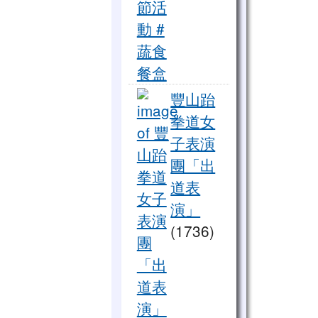
全蔬食外送！愛心餐點進偏鄉
豐山跆
拳道女
子表演
團「出
道表
演」
(1736)