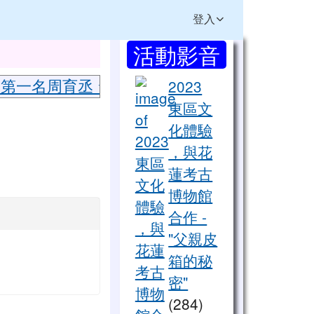
登入
右邊區域內容
活動影音
⏸
檔
 第一名周育丞 ☆英語說故事 第二名張鈞維 ☆
2023
東區文
化體驗
，與花
蓮考古
博物館
合作 -
"父親皮
箱的秘
密"
(284)