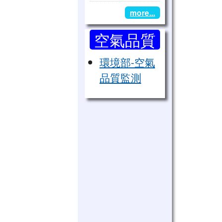
豐山跆拳道女子表演團「出
more...
空氣品質
監測
環境部-空氣
品質監測