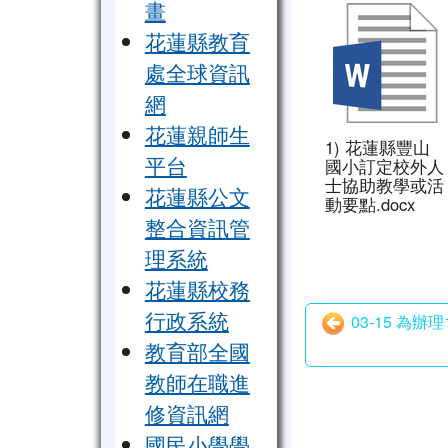
畫
花蓮縣教育
處全球資訊
網
花蓮親師生
1) 花蓮縣豐山
平台
國小訂定校外人
士協助教學或活
花蓮縣公文
動要點.docx
整合資訊管
理系統
花蓮縣校務
行政系統
03-15 為
教育部全國
教師在職進
修資訊網
國民小學學