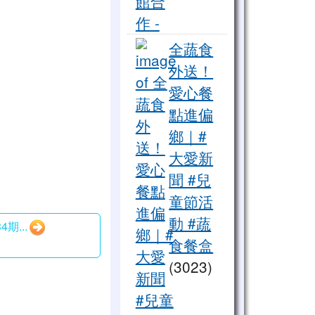
2023 東區文化體驗 ，與花
全蔬食
外送！
愛心餐
點進偏
鄉｜#
大愛新
聞 #兒
童節活
動 #蔬
4期...
食餐盒
(3023)