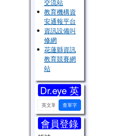
交流站
教育機構資
安通報平台
資訊設備叫
修網
花蓮縣資訊
教育競賽網
站
Dr.eye 英
漢字典
英文單字
查單字
會員登錄