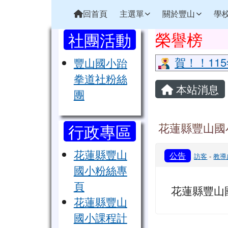
花蓮縣立豐山國小全球資
導覽列
跳至主內容區
回首頁
主選單
關於豐山
學
頁尾區域
左邊區域內容
上中區域
榮譽榜
社團活動
賀！！11
豐山國小跆
主內容區
拳道社粉絲
本站消息
團
花蓮縣豐山國
行政專區
花蓮縣豐山
公告
訪客
-
教導
國小粉絲專
頁
花蓮縣豐山
花蓮縣豐山
國小課程計