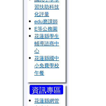
習扶助科技
化評量
edu磨課師
E等公務園
花蓮縣學生
輔導諮商中
心
花蓮縣國中
小免費學校
午餐
資訊專區
花蓮縣網管