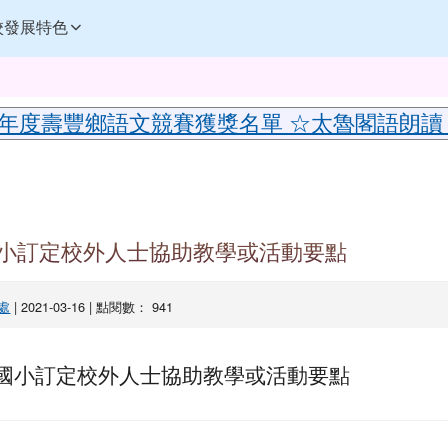
訊網
校發展特色
內容
5年度壽豐鄉語文競賽獲獎名單 ☆太魯閣語朗讀
域
小訂定校外人士協助教學或活動要點
處
| 2021-03-16 | 點閱數： 941
國小訂定校外人士協助教學或活動要點