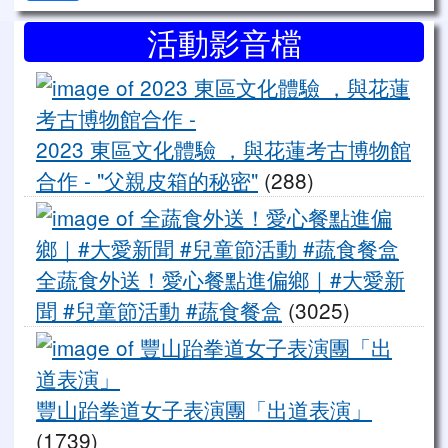
右邊區域內容
活動影音檔
20
2023 東區文化體驗 ，與花蓮考古博物館
合作 - "父親皮箱的秘密"
(288)
全
全蔬食外送！愛心餐點進偏鄉｜#大愛新
聞 #兒童節活動 #蔬食餐盒
(3025)
豐
豐山跆拳道女子表演團「出道表演」
(1739)