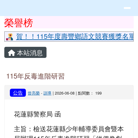
花蓮縣立豐山國小全球資訊網
導覽列
跳至主內容區
頁尾區域
上中區域內容
榮譽榜
⏸
賀！！115年度壽豐鄉語文競賽獲獎名單
主內容區域
本站消息
115年反毒進階研習
公告
曾亮榮
-
訓導
| 2026-06-08 | 點閱數： 199
花蓮縣警察局 函
主旨：檢送花蓮縣少年輔導委員會暨本