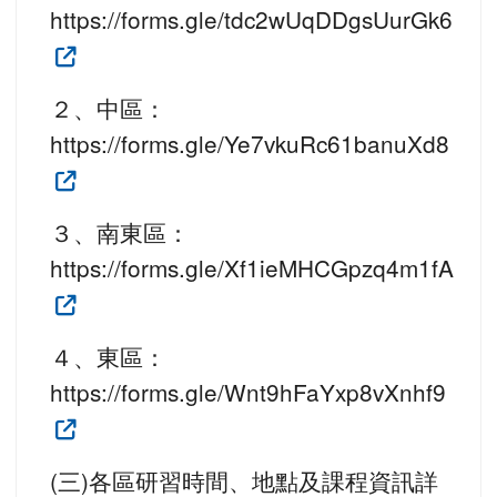
https://forms.gle/tdc2wUqDDgsUurGk6
２、中區：
https://forms.gle/Ye7vkuRc61banuXd8
３、南東區：
https://forms.gle/Xf1ieMHCGpzq4m1fA
４、東區：
https://forms.gle/Wnt9hFaYxp8vXnhf9
(三)各區研習時間、地點及課程資訊詳