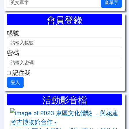
英文單字
查單字
會員登錄
帳號
密碼
記住我
登入
右邊區域內容
活動影音檔
20