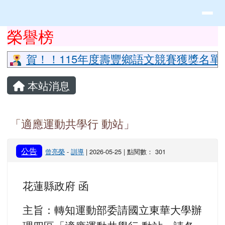
花蓮縣立豐山國小全球資訊網
導覽列
跳至主內容區
頁尾區域
上中區域內容
榮譽榜
⏸
賀！！115年度壽豐鄉語文競賽獲獎名單
主內容區域
本站消息
「適應運動共學行 動站」
公告
曾亮榮
-
訓導
| 2026-05-25 | 點閱數： 301
花蓮縣政府 函
主旨：轉知運動部委請國立東華大學辦