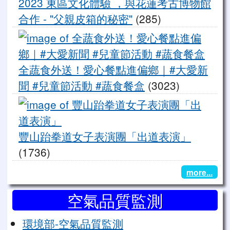
2023 東區文化體驗 ，與花蓮考古博物館
合作 - "父親皮箱的秘密"
(285)
全
全蔬食外送！愛心餐點進偏鄉｜#大愛新
聞 #兒童節活動 #蔬食餐盒
(3023)
豐
豐山跆拳道女子表演團「出道表演」
(1736)
more...
空氣品質監測
環境部-空氣品質監測