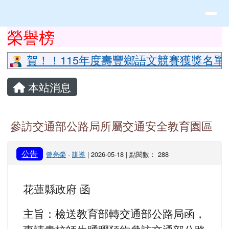
花蓮縣立豐山國小全球資訊網
導覽列
跳至主內容區
頁尾區域
上中區域內容
榮譽榜
⏸
賀！！115年度壽豐鄉語文競賽獲獎名單
主內容區域
本站消息
參訪交通部公路局所屬交通安全教育園區
公告
曾亮榮
-
訓導
| 2026-05-18 | 點閱數： 288
花蓮縣政府 函
主旨：檢送教育部轉交通部公路局函，