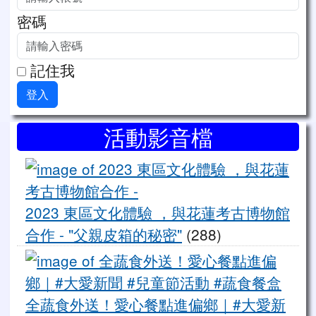
密碼
記住我
登入
右邊區域內容
活動影音檔
20
2023 東區文化體驗 ，與花蓮考古博物館
合作 - "父親皮箱的秘密"
(288)
全
全蔬食外送！愛心餐點進偏鄉｜#大愛新