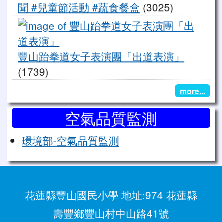
聞 #兒童節活動 #蔬食餐盒
(3025)
豐
豐山跆拳道女子表演團「出道表演」
(1739)
more...
空氣品質監測
環境部-空氣品質監測
花蓮縣豐山國民小學 地址:974 花蓮縣
壽豐鄉豐山村中山路41號