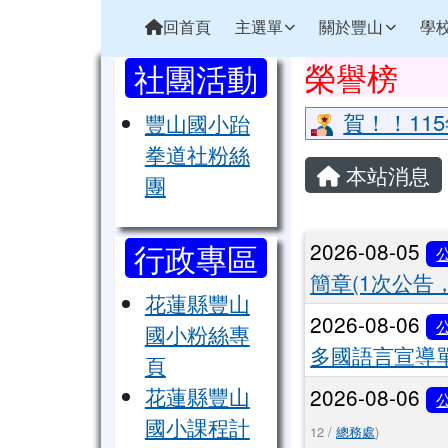
花蓮縣立豐山國小全球資
導覽列
跳至主內容區
回首頁
主選單
關於豐山
學
頁尾區域
左邊區域內容
上中區域
榮譽榜
社團活動
賀！！11
豐山國小跆
主內容區
拳道社粉絲
本站消息
團
文章列表
行政專區
2026-08-05
簡章(1次公告
花蓮縣豐山
2026-08-06
國小粉絲專
多國語言宣導
頁
花蓮縣豐山
2026-08-06
國小課程計
12 /
總務處
)