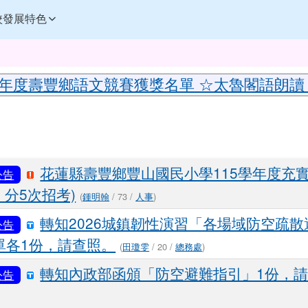
訊網
校發展特色
內容
5年度壽豐鄉語文競賽獲獎名單 ☆太魯閣語朗讀
域
花蓮縣壽豐鄉豐山國民小學115學年度充
公告
，分5次招考)
(
鍾明翰
/ 73 /
人事
)
轉知2026城鎮韌性演習「各場域防空疏
公告
單各1份，請查照。
(
田瓊雯
/ 20 /
總務處
)
轉知內政部函頒「防空避難指引」1份，
公告