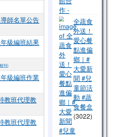
2023 東區文化體驗 ，與花
級導師名單公告
全蔬食
外送！
愛心餐
五年級編班結果
點進偏
鄉｜#
校刊
)
大愛新
五年級編班作業
聞 #兒
童節活
動 #蔬
次特教班代理教
食餐盒
(3022)
次特教班代理教