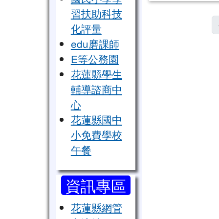
習扶助科技
化評量
edu磨課師
E等公務園
花蓮縣學生
輔導諮商中
心
花蓮縣國中
小免費學校
午餐
資訊專區
花蓮縣網管