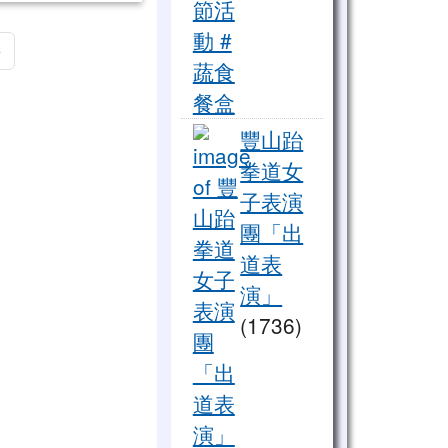
頁
最後頁
»
全蔬食外送！愛心餐點進偏鄉
豐山跆
拳道女
子表演
團「出
道表
演」
(1736)