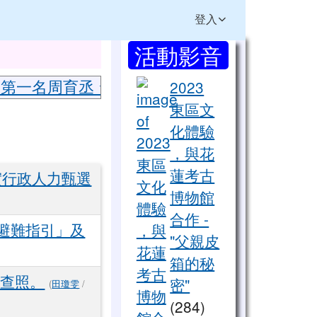
登入
右邊區域內容
活動影音
⏸
檔
 第一名周育丞 ☆英語說故事 第二名張鈞維 ☆
2023
東區文
化體驗
，與花
蓮考古
實行政人力甄選
博物館
合作 -
散避難指引」及
"父親皮
箱的秘
請查照。
密"
(
田瓊雯
/
(284)