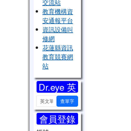
交流站
教育機構資
安通報平台
資訊設備叫
修網
花蓮縣資訊
教育競賽網
站
Dr.eye 英
漢字典
英文單字
查單字
會員登錄