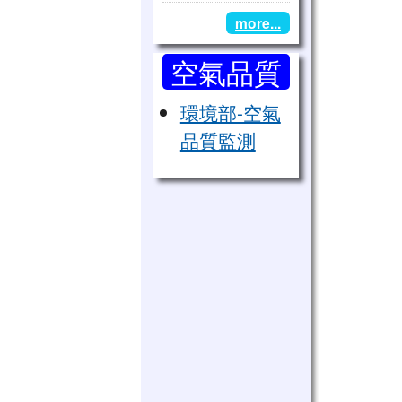
豐山跆拳道女子表演團「出
more...
空氣品質
監測
環境部-空氣
品質監測