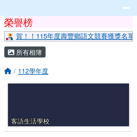
花蓮縣立豐山國小全球資訊網
導覽列
跳至主內容區
頁尾區域
上中區域內容
榮譽榜
⏸
賀！！115年度壽豐鄉語文競賽獲獎名單
主內容區域
所有相簿
回首頁
112學年度
客語生活學校