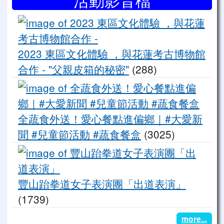
20
2023 東區文化體驗 ，與花蓮考古博物館
合作 - "父親皮箱的秘密"
(288)
全
全蔬食外送！愛心餐點進偏鄉｜#大愛新
聞 #兒童節活動 #蔬食餐盒
(3025)
豐
豐山跆拳道女子表演團「出道表演」
(1739)
more...