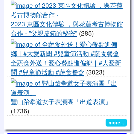
20
2023 東區文化體驗 ，與花蓮考古博物館
合作 - "父親皮箱的秘密"
(285)
全
全蔬食外送！愛心餐點進偏鄉｜#大愛新
聞 #兒童節活動 #蔬食餐盒
(3023)
豐
豐山跆拳道女子表演團「出道表演」
(1736)
more...