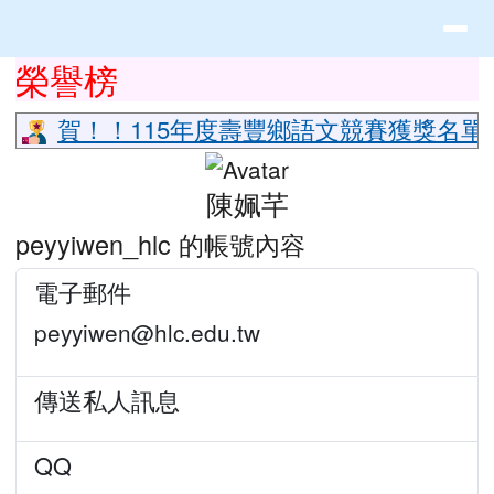
花蓮縣立豐山國小全球資訊網
導覽列
跳至主內容區
頁尾區域
上中區域內容
榮譽榜
⏸
賀！！115年度壽豐鄉語文競賽獲獎名單
主內容區域
陳姵芊
peyyiwen_hlc 的帳號內容
電子郵件
peyyiwen@hlc.edu.tw
傳送私人訊息
QQ