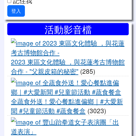
記住我
登入
右邊區域內容
活動影音檔
20
2023 東區文化體驗 ，與花蓮考古博物館
合作 - "父親皮箱的秘密"
(285)
全
全蔬食外送！愛心餐點進偏鄉｜#大愛新
聞 #兒童節活動 #蔬食餐盒
(3023)
豐