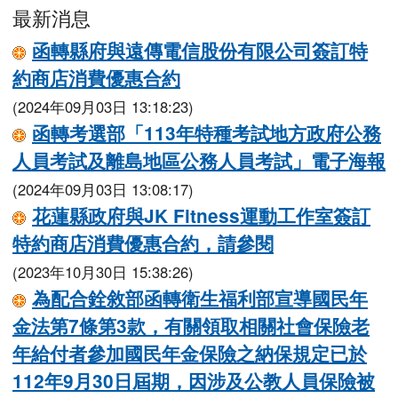
最新消息
函轉縣府與遠傳電信股份有限公司簽訂特
約商店消費優惠合約
(2024年09月03日 13:18:23)
函轉考選部「113年特種考試地方政府公務
人員考試及離島地區公務人員考試」電子海報
(2024年09月03日 13:08:17)
花蓮縣政府與JK Fitness運動工作室簽訂
特約商店消費優惠合約，請參閱
(2023年10月30日 15:38:26)
為配合銓敘部函轉衛生福利部宣導國民年
金法第7條第3款，有關領取相關社會保險老
年給付者參加國民年金保險之納保規定已於
112年9月30日屆期，因涉及公教人員保險被