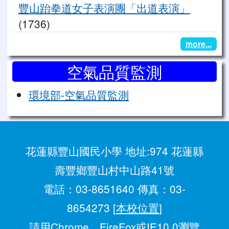
豐山跆拳道女子表演團「出道表演」
(1736)
more...
空氣品質監測
環境部-空氣品質監測
花蓮縣豐山國民小學 地址:974 花蓮縣
壽豐鄉豐山村中山路41號
電話：03-8651640 傳真：03-
8654273 [
本校位置
]
請用
Chrome
、
FireFox
或IE10.0瀏覽