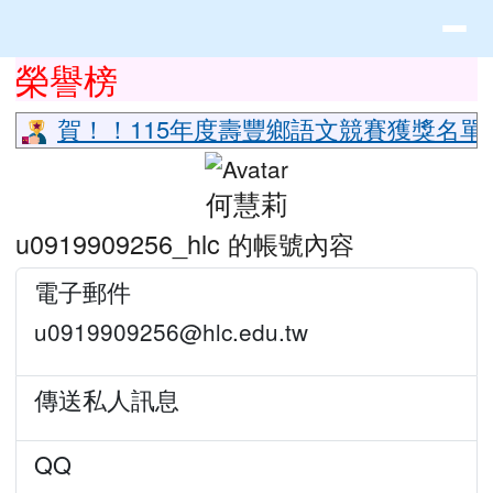
花蓮縣立豐山國小全球資訊網
導覽列
跳至主內容區
頁尾區域
上中區域內容
榮譽榜
⏸
賀！！115年度壽豐鄉語文競賽獲獎名單
主內容區域
何慧莉
u0919909256_hlc 的帳號內容
電子郵件
u0919909256@hlc.edu.tw
傳送私人訊息
QQ