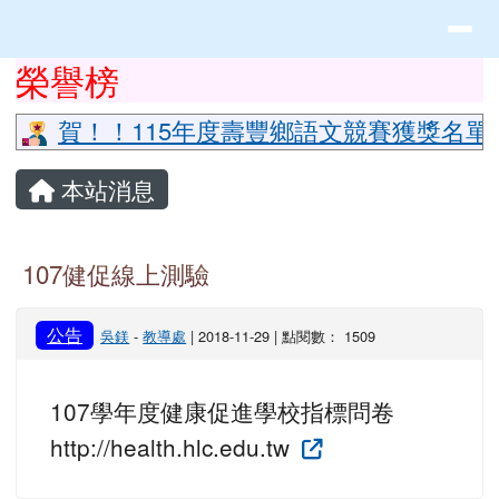
花蓮縣立豐山國小全球資訊網
導覽列
跳至主內容區
頁尾區域
上中區域內容
榮譽榜
⏸
賀！！115年度壽豐鄉語文競賽獲獎名單
主內容區域
本站消息
107健促線上測驗
公告
吳鎂
-
教導處
| 2018-11-29 | 點閱數： 1509
107學年度健康促進學校指標問卷
http://health.hlc.edu.tw