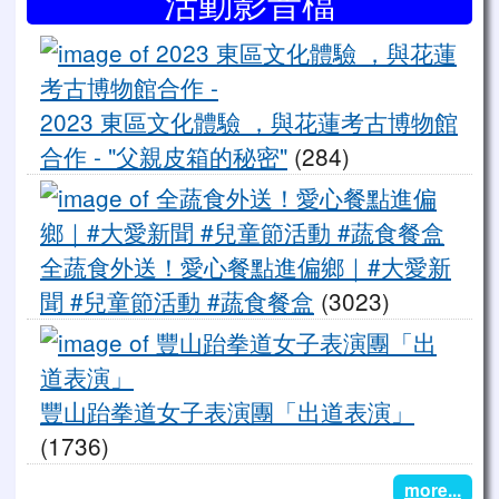
活動影音檔
20
2023 東區文化體驗 ，與花蓮考古博物館
合作 - "父親皮箱的秘密"
(284)
全
全蔬食外送！愛心餐點進偏鄉｜#大愛新
聞 #兒童節活動 #蔬食餐盒
(3023)
豐
豐山跆拳道女子表演團「出道表演」
(1736)
more...