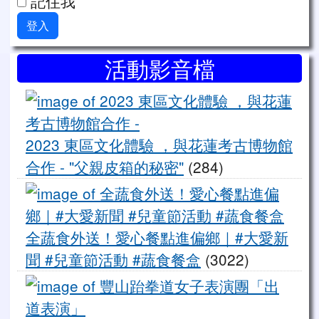
記住我
登入
右邊區域內容
活動影音檔
20
2023 東區文化體驗 ，與花蓮考古博物館
合作 - "父親皮箱的秘密"
(284)
全
全蔬食外送！愛心餐點進偏鄉｜#大愛新
聞 #兒童節活動 #蔬食餐盒
(3022)
豐