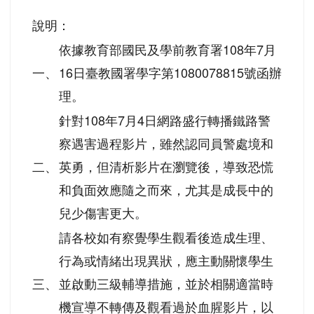
說明：
依據教育部國民及學前教育署108年7月
一、
16日臺教國署學字第1080078815號函辦
理。
針對108年7月4日網路盛行轉播鐵路警
察遇害過程影片，雖然認同員警處境和
二、
英勇，但清析影片在瀏覽後，導致恐慌
和負面效應隨之而來，尤其是成長中的
兒少傷害更大。
請各校如有察覺學生觀看後造成生理、
行為或情緒出現異狀，應主動關懷學生
三、
並啟動三級輔導措施，並於相關適當時
機宣導不轉傳及觀看過於血腥影片，以