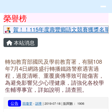
花蓮縣立豐山國小全球資訊網
導覽列
跳至主內容區
頁尾區域
上中區域內容
榮譽榜
⏸
賀！！115年度壽豐鄉語文競賽獲獎名單
主內容區域
本站消息
轉知教育部國民及學前教育署，有關108
年7月4日網路盛行轉播鐵路警察遇害過
程，過度清晰、重覆廣傳導致可能傷害，
為避免影響兒少心理健康，請強化各校學
生輔導事宜，詳如說明，請查照。
公告
田瓊雯
-
訓導
| 2019-07-18 | 點閱數： 1906