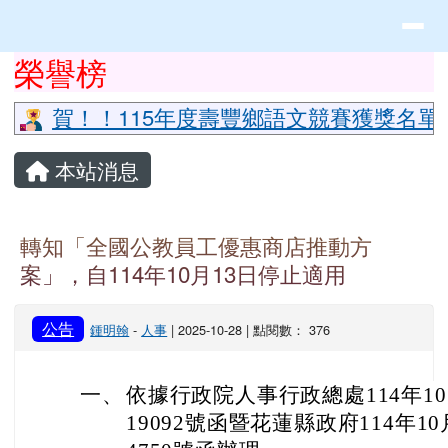
花蓮縣立豐山國小全球資訊網
導覽列
跳至主內容區
頁尾區域
上中區域內容
榮譽榜
⏸
賀！！115年度壽豐鄉語文競賽獲獎名單
主內容區域
本站消息
轉知「全國公教員工優惠商店推動方
案」，自114年10月13日停止適用
公告
鍾明翰
-
人事
| 2025-10-28 | 點閱數： 376
一、
依據行政院人事行政總處114年10月
19092號函暨花蓮縣政府114年10