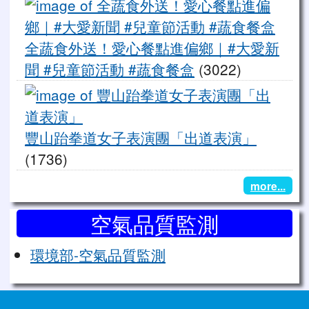
全
全蔬食外送！愛心餐點進偏鄉｜#大愛新
聞 #兒童節活動 #蔬食餐盒
(3022)
豐
豐山跆拳道女子表演團「出道表演」
(1736)
more...
空氣品質監測
環境部-空氣品質監測