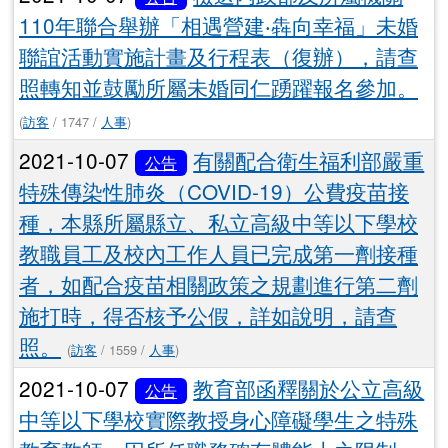
110年聯合舉辦「相遇營建‧犇向幸福」未婚
聯誼活動實施計畫及行程表（復辦），請查
照轉知並鼓勵所屬未婚同仁踴躍報名參加。
(
訪客
/ 1747 /
人事
)
2021-10-07
有關配合衛生福利部嚴重
公告
特殊傳染性肺炎（COVID-19）公費疫苗接
種，本縣所屬縣立、私立高級中等以下學校
教職員工及校內工作人員已完成第一劑接種
者，如配合疫苗相關政策之規劃進行第二劑
施打時，得否核予公假，詳如說明，請查
照。
(
訪客
/ 1559 /
人事
)
2021-10-07
教育部函釋關於公立高級
公告
中等以下學校實際教授身心障礙學生之特殊