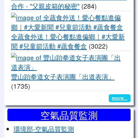
合作 - "父親皮箱的秘密"
(284)
全
全蔬食外送！愛心餐點進偏鄉｜#大愛新
聞 #兒童節活動 #蔬食餐盒
(3022)
豐
豐山跆拳道女子表演團「出道表演」
(1735)
more...
空氣品質監測
環境部-空氣品質監測