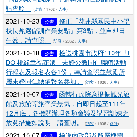
請查照。
(
訪客
/ 1762 /
人事
)
2021-10-23
修正「花蓮縣國民中小學
公告
校長甄選儲訓作業要點」第3點，並自即日
生效，請查照。
(
訪客
/ 2062 /
人事
)
2021-10-18
檢送桃園市政府110年「I
公告
DO 桃緣幸福花嫁」未婚公教同仁聯誼活動
行程表及報名表各1份，轉請查照並鼓勵所
屬未婚同仁踴躍報名參加。
(
訪客
/ 1626 /
人事
)
2021-10-07
函轉行政院為提振觀光旅
公告
館及旅館等旅宿業景氣，自即日起至111年
12月底，各機關辦理各類會議及講習訓練之
放寬措施如說明，請查照。
(
訪客
/ 1835 /
會計
)
2021-10-07
檢送內政部及所屬機關
公告