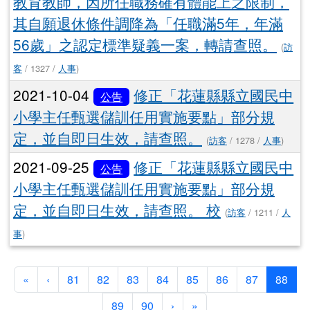
教育教師，因所任職務確有體能上之限制，
其自願退休條件調降為「任職滿5年，年滿
56歲」之認定標準疑義一案，轉請查照。
(
訪
客
/ 1327 /
人事
)
2021-10-04
修正「花蓮縣縣立國民中
公告
小學主任甄選儲訓任用實施要點」部分規
定，並自即日生效，請查照。
(
訪客
/ 1278 /
人事
)
2021-09-25
修正「花蓮縣縣立國民中
公告
小學主任甄選儲訓任用實施要點」部分規
定，並自即日生效，請查照。 校
(
訪客
/ 1211 /
人
事
)
第一頁
上一頁
(目
«
‹
81
82
83
84
85
86
87
88
下一頁
最後頁
89
90
›
»