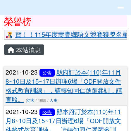
花蓮縣立豐山國小全球資訊網
導覽列
跳至主內容區
頁尾區域
上中區域內容
榮譽榜
⏸
賀！！115年度壽豐鄉語文競賽獲獎名單
主內容區域
本站消息
文章列表
2021-10-23
縣府訂於本(110)年11月
公告
8~10日及15~17日辦理6場「ODF開放文件
格式教育訓練」，請轉知同仁踴躍參訓，請
查照。
(
訪客
/ 1955 /
人事
)
2021-10-23
縣本府訂於本(110)年11
公告
月8~10日及15~17日辦理6場「ODF開放文
件格式教育訓練」，請轉知同仁踴躍參訓，