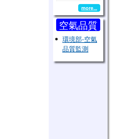
豐山跆拳道女子表演團「出
more...
空氣品質
監測
環境部-空氣
品質監測