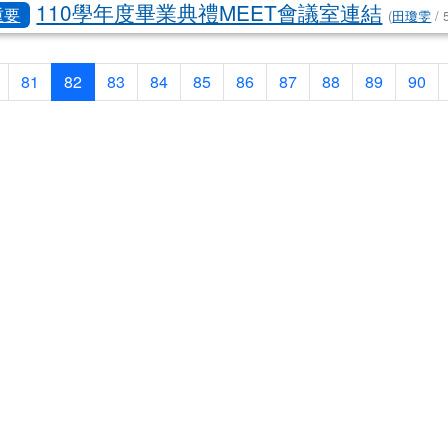
110學年度畢業典禮MEET會議室連結
重要
(
田瓊雯
/ 
頁
上一頁
(目前頁次)
81
82
83
84
85
86
87
88
89
90