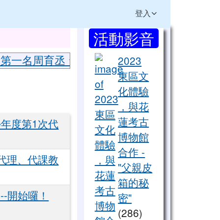
登入
右邊區域內容
活動影音
⏸
檔
 第一名周育丞 ☆英語說故事 第二名張鈞維 ☆
2023
東區文
化體驗
，與花
蓮考古
學年度第1次代
博物館
合作 -
次代理、代課教
"父親皮
箱的秘
--開始囉！
密"
(286)