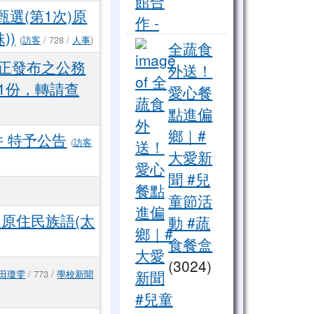
選(第1次)原
))
2023 東區文化體驗 ，與花
(
訪客
/ 728 /
人事
)
全蔬食
修正發布之公務
外送！
1份，轉請查
愛心餐
點進偏
鄉｜#
件 特予公告
(
訪客
大愛新
聞 #兒
童節活
原住民族語(太
動 #蔬
食餐盒
(3024)
田瓊雯
/ 773 /
學校新聞