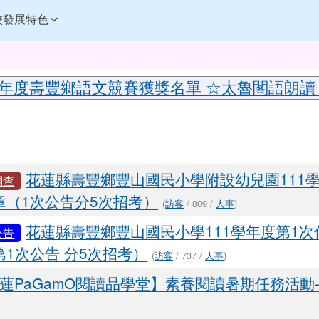
訊網
校發展特色
內容
5年度壽豐鄉語文競賽獲獎名單 ☆太魯閣語朗讀
域
花蓮縣壽豐鄉豐山國民小學附設幼兒園111
調查
章（1次公告分5次招考）
(
訪客
/ 809 /
人事
)
花蓮縣壽豐鄉豐山國民小學111學年度第1
公告
1次公告 分5次招考）
(
訪客
/ 737 /
人事
)
蓮PaGamO閱讀品學堂】素養閱讀暑期任務活動-