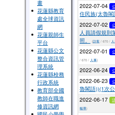
畫
2022-07-04
花蓮縣教育
住民族(太魯閣
處全球資訊
2022-07-02
網
人員請假規則
花蓮親師生
照。
平台
(
訪客
/ 670 /
人
花蓮縣公文
2022-07-01
整合資訊管
/ 670 /
人事
)
理系統
2022-06-24
花蓮縣校務
2022-06-23
行政系統
魯閣語))(1次公
教育部全國
教師在職進
2022-06-17
修資訊網
報導
)
國民小學學