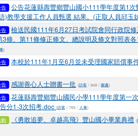
公告花蓮縣壽豐鄉豐山國小111學年度第1次甄
公告
語)教學支援工作人員甄選 結果。(正取人員邱玉妹
檢送民國111年6月27日考試院會同行政院
公告
第3條、第11條修正條文、總說明及條文對照表各
事
)
本校於111年1月至6月並未受理國家賠償事
公告
感謝善心人士贈書一批
公告
(
訪客
/ 849 /
圖書
)
花蓮縣壽豐鄉豐山國民小學111學年度第一次
公告
告分1-3次招考.doc
(
訪客
/ 765 /
人事
)
《勇敢追夢、卓越高飛》豐山國小畢業典禮
活動
(