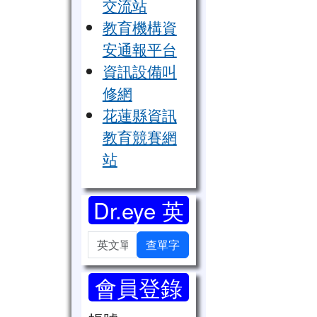
交流站
教育機構資
安通報平台
資訊設備叫
修網
花蓮縣資訊
教育競賽網
站
Dr.eye 英
漢字典
英文單字
查單字
會員登錄