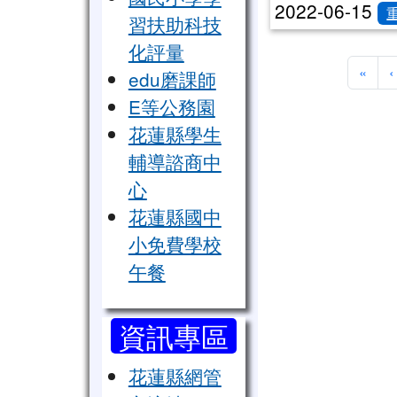
2022-06-15
習扶助科技
化評量
第一
«
‹
edu磨課師
E等公務園
花蓮縣學生
輔導諮商中
心
花蓮縣國中
小免費學校
午餐
資訊專區
花蓮縣網管