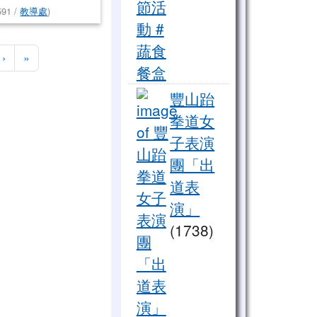
591 /
教導處
)
下一頁
最後頁
›
»
全蔬食外送！愛心餐點進偏鄉
豐山跆
拳道女
子表演
團「出
道表
演」
(1738)