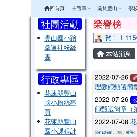
花蓮縣立豐山國小全球資
導覽列
跳至主內容區
回首頁
主選單
關於豐山
學
頁尾區域
左邊區域內容
上中區域
榮譽榜
社團活動
賀！！11
豐山國小跆
主內容區
拳道社粉絲
本站消息
團
文章列表
行政專區
2022-07-26
理教師甄選簡
花蓮縣豐山
2022-07-26
國小粉絲專
師甄選簡章（第
頁
花蓮縣豐山
2022-07-08
花
國小課程計
(
defadmin
/ 788 /
教導
)