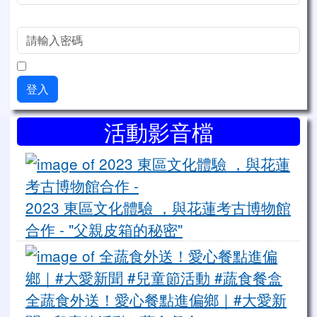
密碼
記住我
登入
右邊區域內容
活動影音檔
20
2023 東區文化體驗 ，與花蓮考古博物館
合作 - "父親皮箱的秘密"
(284)
全
全蔬食外送！愛心餐點進偏鄉｜#大愛新