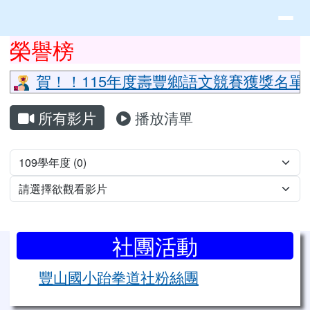
花蓮縣立豐山國小全球資訊網
導覽列
跳至主內容區
頁尾區域
上中區域內容
榮譽榜
⏸
賀！！115年度壽豐鄉語文競賽獲獎名單
主內容區域
所有影片
播放清單
Video List
左邊區域內容
社團活動
豐山國小跆拳道社粉絲團