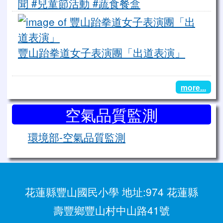
聞 #兒童節活動 #蔬食餐盒
(3022)
豐
豐山跆拳道女子表演團「出道表演」
(1735)
more...
空氣品質監測
環境部-空氣品質監測
花蓮縣豐山國民小學 地址:974 花蓮縣
壽豐鄉豐山村中山路41號